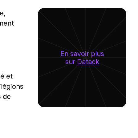
e,
ement
En savoir plus
sur
Datack
té et
ilégions
s de